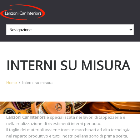
INTERNI SU MISURA
Home
Interni su misura
Lanzoni Car Interiors
è specializzata nei lavori di tappezzeria e
nella realizzazione di rivestimenti interni per auto.
Il taglio dei materiali avviene tramite macchinari ad alta tecnologia
nel reparto produttivo e tutti i nostri pellami sono di prima scelta,