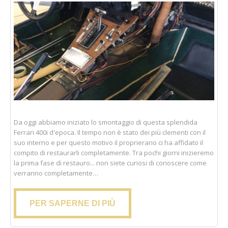
Da oggi abbiamo iniziato lo smontaggio di questa splendida
Ferrari 400i d'epoca. Il tempo non è stato dei più clementi con il
suo interno e per questo motivo il proprierario ci ha affidato il
compito di restaurarli completamente. Tra pochi giorni inizieremo
la prima fase di restauro... non siete curiosi di conoscere come
verranno completamente…
PER SAPERNE DI PIÙ