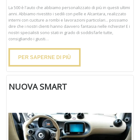
La 500 è l'auto che abbiamo personalizzato di più in questi ultimi
anni. Abbiamo rivestito i sedili con pelle e Alcantara, realizzato
interni con cuciture a rombi e lavorazioni particolari... possiamo
dire che i nostri clienti hanno davvero fantasia nelle richieste! E i
nostri specialisti sono stati in grado di soddisfarle tutte,
consigliando i giusti…
PER SAPERNE DI PIÙ
NUOVA SMART